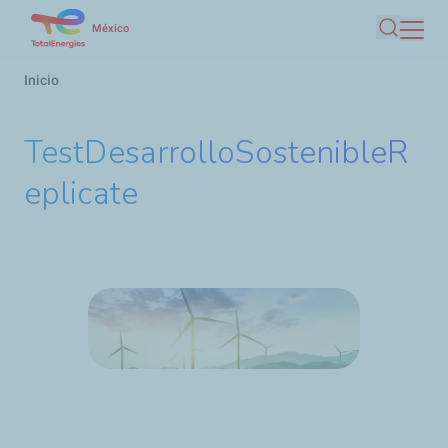
Pasar
México
Buscar
al
contenido
Ruta
Inicio
principal
de
navegación
TestDesarrolloSostenibleR
eplicate