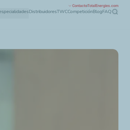
Contacto
TotalEnergies.com
especialidades
Distribuidores
TWC
Competición
Blog
FAQ
Buscar