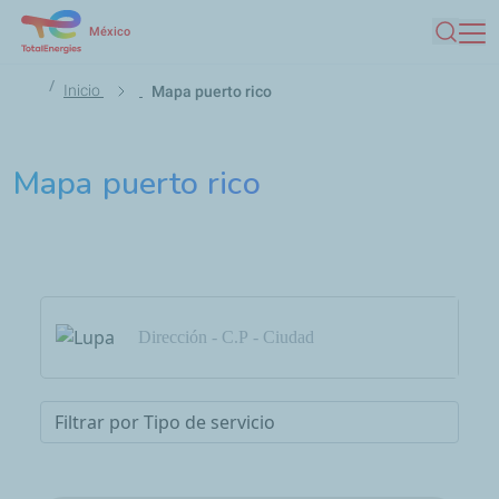
Pasar al contenido principal
México
Busca
Ruta de navegación
Inicio
Mapa puerto rico
Mapa puerto rico