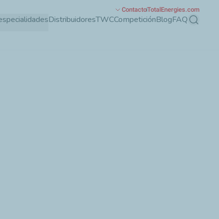
Contacto
TotalEnergies.com
especialidades
Distribuidores
TWC
Competición
Blog
FAQ
Buscar