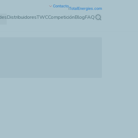
Contacto
TotalEnergies.com
ades
Distribuidores
TWC
Competición
Blog
FAQ
Buscar