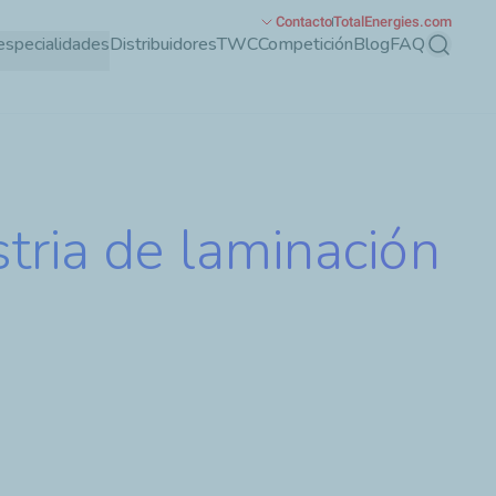
Contacto
TotalEnergies.com
especialidades
Distribuidores
TWC
Competición
Blog
FAQ
Buscar
stria de laminación