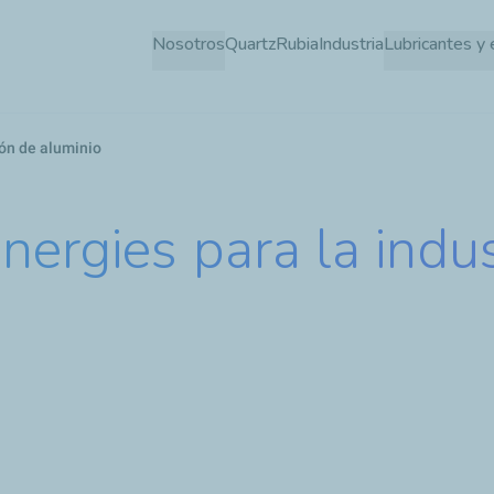
Pasar
Nosotros
Quartz
Rubia
Industria
Lubricantes y 
al
contenido
principal
ión de aluminio
nergies para la indu