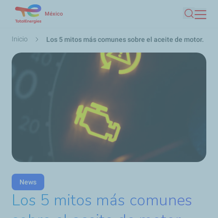
Pasar
México
Buscar
al
contenido
Ruta
Inicio
Los 5 mitos más comunes sobre el aceite de motor.
principal
de
navegación
News
Los 5 mitos más comunes