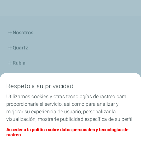
Nosotros
Quartz
Rubia
Industria
Respeto a su privacidad.
Lubricantes y especialidades
Utilizamos cookies y otras tecnologías de rastreo para
proporcionarle el servicio, así como para analizar y
Distribuidores
mejorar su experiencia de usuario, personalizar la
visualización, mostrarle publicidad específica de su perfil
TWC
en este sitio y en nuestros sitios asociados, y permitirle
Acceder a la política sobre datos personales y tecnologías de
compartir nuestro contenido en las redes sociales. Puede
rastreo
Competición