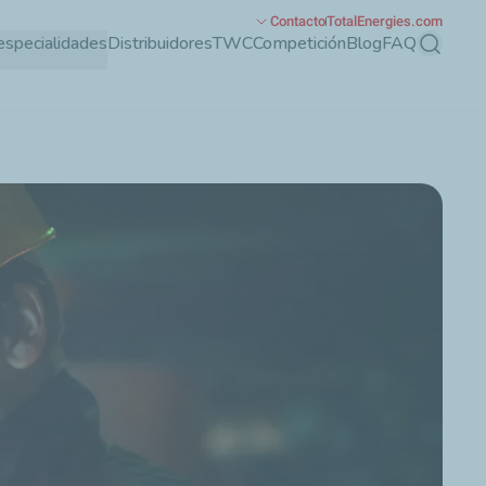
Contacto
TotalEnergies.com
especialidades
Distribuidores
TWC
Competición
Blog
FAQ
Buscar