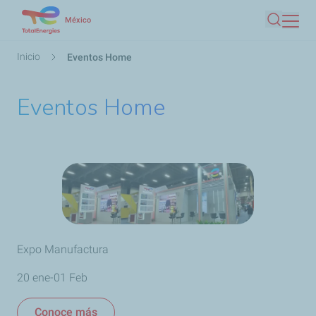
Pasar
México
Buscar
al
contenido
Ruta
Inicio
Eventos Home
principal
de
navegación
Eventos Home
Expo Manufactura
20 ene-01 Feb
Conoce más