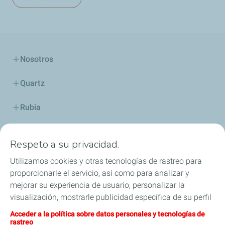
Nosotros
Quartz
Rubia
Industria
Respeto a su privacidad.
Lubricantes y especialidades
Utilizamos cookies y otras tecnologías de rastreo para
proporcionarle el servicio, así como para analizar y
Distribuidores
mejorar su experiencia de usuario, personalizar la
visualización, mostrarle publicidad específica de su perfil
TWC
en este sitio y en nuestros sitios asociados, y permitirle
Acceder a la política sobre datos personales y tecnologías de
compartir nuestro contenido en las redes sociales. Puede
rastreo