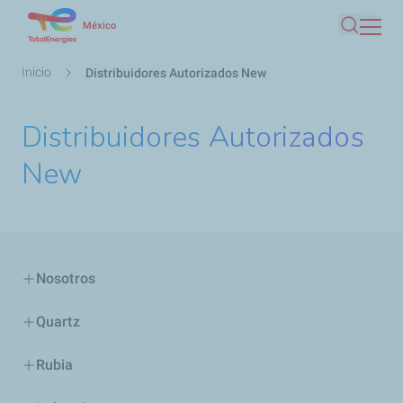
Pasar
México
Buscar
al
contenido
Ruta
Inicio
Distribuidores Autorizados New
principal
de
navegación
Distribuidores Autorizados
New
Nosotros
Quartz
Rubia