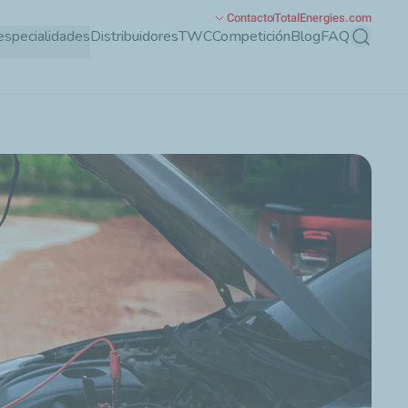
Contacto
TotalEnergies.com
especialidades
Distribuidores
TWC
Competición
Blog
FAQ
Buscar