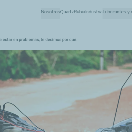
Pasar
Nosotros
Quartz
Rubia
Industria
Lubricantes y 
al
contenido
principal
e estar en problemas, te decimos por qué.