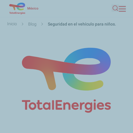
Pasar
México
Buscar
al
contenido
Ruta
Inicio
Blog
Seguridad en el vehículo para niños.
principal
de
navegación