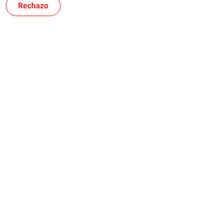
Rechazo
Rubia
res
TWC