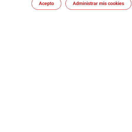
Acepto
Administrar mis cookies
Nosotros
Quartz
Lubricantes y especialidades
Distribuido
Blog