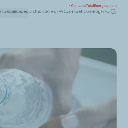
Contacto
TotalEnergies.com
especialidades
Distribuidores
TWC
Competición
Blog
FAQ
Buscar