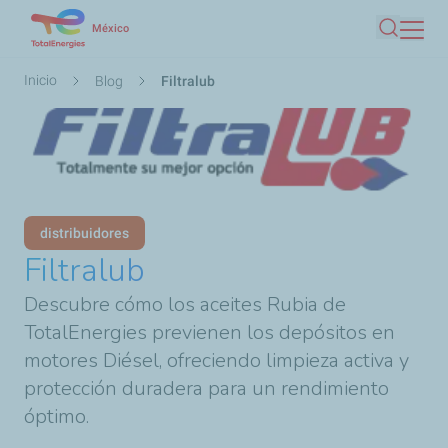
Pasar
México
Buscar
al
contenido
Ruta
Inicio
Blog
Filtralub
principal
de
navegación
distribuidores
Filtralub
Descubre cómo los aceites Rubia de
TotalEnergies previenen los depósitos en
motores Diésel, ofreciendo limpieza activa y
protección duradera para un rendimiento
óptimo.