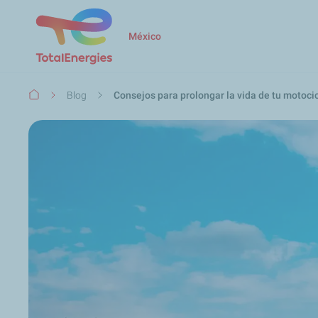
México
Ruta
Blog
Consejos para prolongar la vida de tu motoci
de
navegación