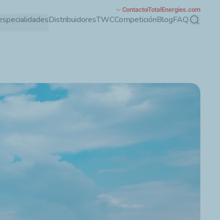
Contacto
TotalEnergies.com
especialidades
Distribuidores
TWC
Competición
Blog
FAQ
Buscar