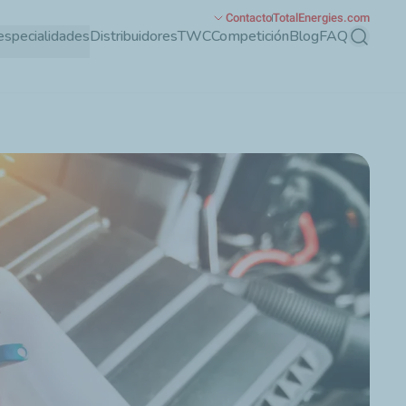
Contacto
TotalEnergies.com
especialidades
Distribuidores
TWC
Competición
Blog
FAQ
Buscar