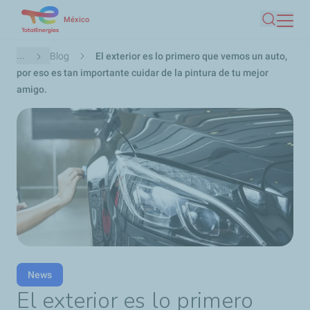
Pasar
México
Buscar
al
contenido
Ruta
...
Blog
El exterior es lo primero que vemos un auto,
principal
de
por eso es tan importante cuidar de la pintura de tu mejor
navegación
amigo.
News
El exterior es lo primero