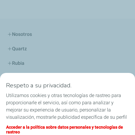
Nosotros
Quartz
Rubia
Industria
Respeto a su privacidad.
Lubricantes y especialidades
Utilizamos cookies y otras tecnologías de rastreo para
proporcionarle el servicio, así como para analizar y
Distribuidores
mejorar su experiencia de usuario, personalizar la
visualización, mostrarle publicidad específica de su perfil
TWC
en este sitio y en nuestros sitios asociados, y permitirle
Acceder a la política sobre datos personales y tecnologías de
compartir nuestro contenido en las redes sociales. Puede
rastreo