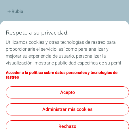
Rubia
Industria
Respeto a su privacidad.
Lubricantes y especialidades
Utilizamos cookies y otras tecnologías de rastreo para
proporcionarle el servicio, así como para analizar y
Distribuidores
mejorar su experiencia de usuario, personalizar la
visualización, mostrarle publicidad específica de su perfil
TWC
en este sitio y en nuestros sitios asociados, y permitirle
Acceder a la política sobre datos personales y tecnologías de
compartir nuestro contenido en las redes sociales. Puede
rastreo
Competición
modificar la configuración de las cookies en cualquier
momento haciendo clic en el botón «Gérer mes cookies»
Acepto
Blog
(Gestionar cookies). Al hacer clic en el botón «J’accepte»
(Aceptar), nos autoriza a depositar la totalidad de las
Administrar mis cookies
cookies. Si hace clic en «Je refuse» (Rechazar),
depositaremos únicamente las cookies técnicas
Legal
Cookies
estrictamente necesarias para el correcto funcionamiento
Rechazo