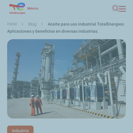
Pasar
México
Buscar
al
contenido
Ruta
Inicio
Blog
Aceite para uso industrial TotalEnergies:
principal
de
Aplicaciones y beneficios en diversas industrias.
navegación
Industria