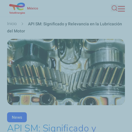
Pasar
México
Buscar
al
contenido
Ruta
Inicio
API SM: Significado y Relevancia en la Lubricación
principal
de
del Motor
navegación
News
API SM: Significado y